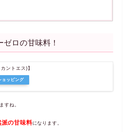
ーゼロの甘味料！
(ラカントエス)】
oショッピング
ますね。
然派の甘味料
になります。