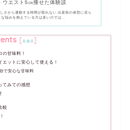
・ウエスト5㎝痩せた体験談
しさから運動する時間が取れない 出産前の体型に戻ら
うな悩みを抱えている方は多いのでは...
ents
[
]
非表示
ロの甘味料！
イエットに安心して使える！
効で安心な甘味料
ってみての感想
理
比較
！