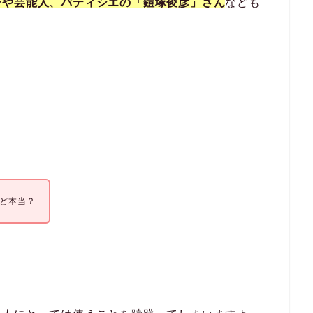
ーや芸能人、パティシエの「鎧塚俊彦」さん
なども
けど本当？